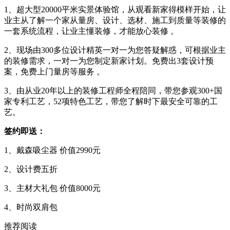
1、超大型20000平米实景体验馆，从观看新家得模样开始，让
业主从了解一个家从量房、设计、选材、施工到质量等装修的
一套系统流程，让业主懂装修，才能放心装修 。
2、现场由300
多位设计精英一对一为您答疑解惑，可根据业主
的装修需求，一对一为您制定新家计划。免费出
3套设计预
案，免费上门量房等服务
。
3、
由从业
20年以上的装修工程师全程陪同
，带您参观
300+国
家专利工艺，52项特色工艺，带您了解时下
最安全可靠的工
艺。
签约即送：
1、
戴森吸尘器
价值
2990元
2、
设计费五折
3、
主材大礼包
价值
8000元
4、时尚双肩包
推荐阅读