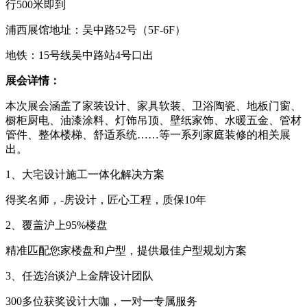
行500米即到
浦西展馆地址：吴中路
52号（5F-6F）
地铁：
15号线吴中路站4号口出
展会详情：
本次展会
涵盖了家装设计、家具软装、卫浴陶瓷、地板门窗、
橱柜厨电、油漆涂料、灯饰吊顶、壁纸家饰、水暖五金、管材
管件、整体楼梯、舒适系统
……等一系列家庭装修的相关展
出。
1、大宅设计施工一体化解决方案
得奖名师，
-房设计，匠心工程，质保10年
2
、覆盖沪上
95%楼盘
精准匹配您家楼盘和户型，提供最佳户型规划方案
3、任选治谈沪上金牌设计团队
300多位获奖设计大咖，一对一专属服务