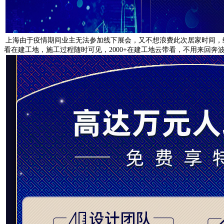
上海由于疫情期间业主无法参加线下展会
，
又不想浪费此次居家时间
，
看在建工地
，
施工过程随时可见
，2000+
在建工地云带看
，
不用来回奔