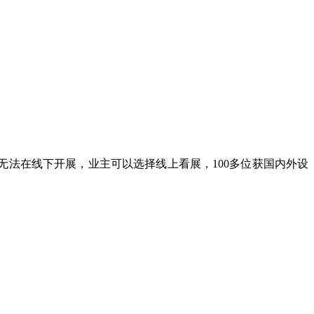
无法在线下开展
，
业主可以选择线上看展
，
100
多位获国内外设