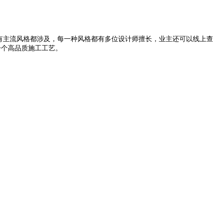
有主流风格都涉及
，
每一种风格都有多位设计师擅长
，
业主还可以线上查
一个高品质施工工艺
。