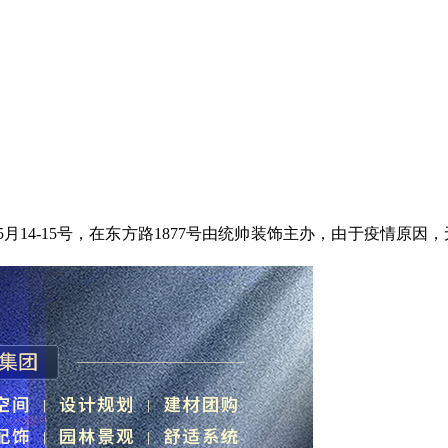
5
月
14-15
号
，
在东方路
1877
号由统帅装饰主办
，
由于疫情原因
，