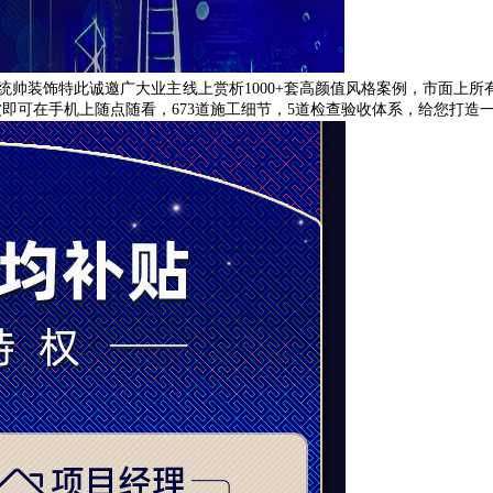
统帅装饰特此诚邀广大业主线上赏析
1000+
套高颜值风格案例
，
市面上所
波即可在手机上随点随看
，673
道施工细节
，5
道检查验收体系
，
给您打造